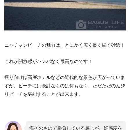
り
5.2
物売
りの
人か
ら美
味し
い食
ニャチャンビーチの魅力は、とにかく広く長く続く砂浜！
べ物
をゲ
これが開放感がハンパなく最高なのです！
ット
5.3
振り向けば高層ホテルなどの近代的な景色が広がっていま
シュ
ノー
すが、ビーチには余計なものは何もなく、ただただのんび
ケリ
ング
りビーチを堪能することが出来ます。
で魚
ウォ
ッチ
5.4
日の出
海そのもので勝負している感じが、好感度を