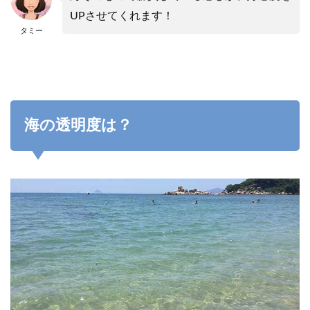
が最高
UPさせてくれます！
に綺
麗！！
タミー
5.5
ホテ
ルは
海沿
いに
しよ
海の透明度は？
う！
6
持
ち
物
や
注
意
点
7
ま
と