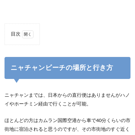
目次
1
ニ
ャ
チ
ャ
ニャチャンビーチの場所と行き方
ン
ビ
ー
チ
の
ニャチャンまでは、日本からの直行便はありませんがハノ
場
イやホーチミン経由で行くことが可能。
所
と
行
ほとんどの方はカムラン国際空港から車で40分くらいの市
き
方
街地に宿泊されると思うのですが、その市街地のすぐ近く