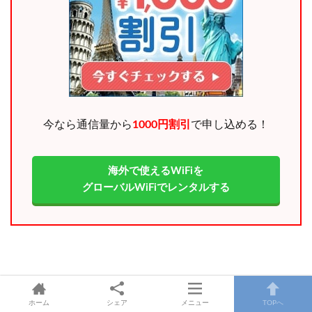
今なら通信量から
1000円割引
で申し込める！
海外で使えるWiFiを
グローバルWiFiでレンタルする
ホーム
シェア
メニュー
TOPへ