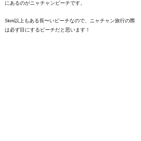
にあるのがニャチャンビーチです。
2
ニャ
チャ
5km以上もある長〜いビーチなので、ニャチャン旅行の際
ンビ
ーチ
は必ず目にするビーチだと思います！
は砂
浜が
広く
て長
い！
3
海の
透明
度
は？
4
ゆっ
くり
する
なら
北の