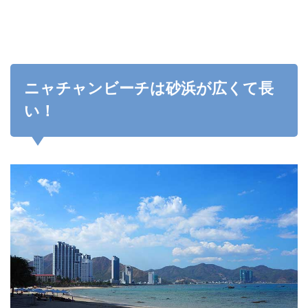
方、
利便
性な
ら市
街地
がい
い
ニャチャンビーチは砂浜が広くて長
5
い！
ニャ
チャ
ンビ
ーチ
はこ
う楽
し
む！
5.1
ビー
チベ
ッド
での
んび