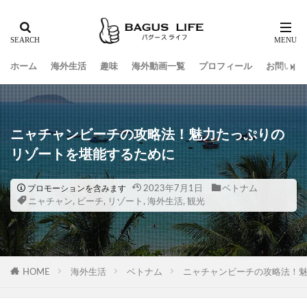
ホーム
海外生活
趣味
海外動画一覧
プロフィール
お問い合
ニャチャンビーチの攻略法！魅力たっぷりの
リゾートを堪能するために
2023年7月1日
ベトナム
プロモーションを含みます
ニャチャン
,
ビーチ
,
リゾート
,
海外生活
,
観光
HOME
海外生活
ベトナム
ニャチャンビーチの攻略法！